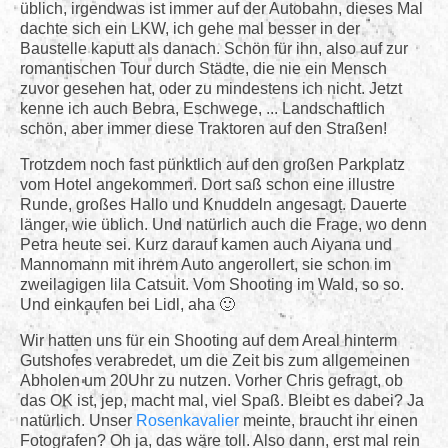
üblich, irgendwas ist immer auf der Autobahn, dieses Mal
dachte sich ein LKW, ich gehe mal besser in der
Baustelle kaputt als danach. Schön für ihn, also auf zur
romantischen Tour durch Städte, die nie ein Mensch
zuvor gesehen hat, oder zu mindestens ich nicht. Jetzt
kenne ich auch Bebra, Eschwege, ... Landschaftlich
schön, aber immer diese Traktoren auf den Straßen!
Trotzdem noch fast pünktlich auf den großen Parkplatz
vom Hotel angekommen. Dort saß schon eine illustre
Runde, großes Hallo und Knuddeln angesagt. Dauerte
länger, wie üblich. Und natürlich auch die Frage, wo denn
Petra heute sei. Kurz darauf kamen auch Aiyana und
Mannomann mit ihrem Auto angerollert, sie schon im
zweilagigen lila Catsuit. Vom Shooting im Wald, so so.
Und einkaufen bei Lidl, aha
Wir hatten uns für ein Shooting auf dem Areal hinterm
Gutshofes verabredet, um die Zeit bis zum allgemeinen
Abholen um 20Uhr zu nutzen. Vorher Chris gefragt, ob
das OK ist, jep, macht mal, viel Spaß. Bleibt es dabei? Ja
natürlich. Unser
Rosenkavalier
meinte, braucht ihr einen
Fotografen? Oh ja, das wäre toll. Also dann, erst mal rein