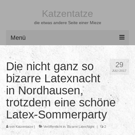
Katzentatze
die etwas andere Seite einer Mieze
Menü
Home
Die nicht ganz so
29
Latexgeschichten
JULI 2017
bizarre Latexnacht
Shootings
in Nordhausen,
Videos
trotzdem eine schöne
Über mich
Latex-Sommerparty
Freunde
von
Katzentatze
|
Veröffentlicht in:
Bizarre LatexNight
|
2
Gästebuch