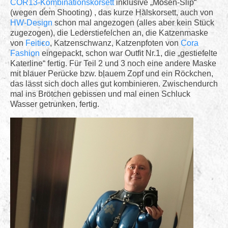
COR13-Kombinationskorsett
inklusive „Mösen-Slip“
(wegen dem Shooting) , das kurze Halskorsett, auch von
HW-Design
schon mal angezogen (alles aber kein Stück
zugezogen), die Lederstiefelchen an, die Katzenmaske
von
Feitico
, Katzenschwanz, Katzenpfoten von
Cora
Fashion
eingepackt, schon war Outfit Nr.1, die „gestiefelte
Katerline“ fertig. Für Teil 2 und 3 noch eine andere Maske
mit blauer Perücke bzw. blauem Zopf und ein Röckchen,
das lässt sich doch alles gut kombinieren. Zwischendurch
mal ins Brötchen gebissen und mal einen Schluck
Wasser getrunken, fertig.