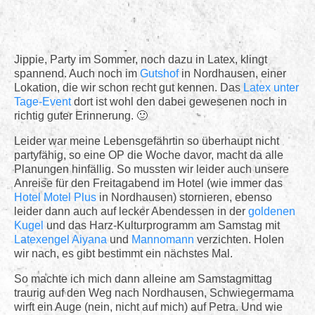
Login
Kontakt
Jippie, Party im Sommer, noch dazu in Latex, klingt
spannend. Auch noch im
Gutshof
in Nordhausen, einer
Lokation, die wir schon recht gut kennen. Das
Latex unter
Tage-Event
dort ist wohl den dabei gewesenen noch in
richtig guter Erinnerung.
Leider war meine Lebensgefährtin so überhaupt nicht
partyfähig, so eine OP die Woche davor, macht da alle
Planungen hinfällig. So mussten wir leider auch unsere
Anreise für den Freitagabend im Hotel (wie immer das
Hotel Motel Plus
in Nordhausen) stornieren, ebenso
leider dann auch auf lecker Abendessen in der
goldenen
Kugel
und das Harz-Kulturprogramm am Samstag mit
Latexengel Aiyana
und
Mannomann
verzichten. Holen
wir nach, es gibt bestimmt ein nächstes Mal.
So machte ich mich dann alleine am Samstagmittag
traurig auf den Weg nach Nordhausen, Schwiegermama
wirft ein Auge (nein, nicht auf mich) auf Petra. Und wie