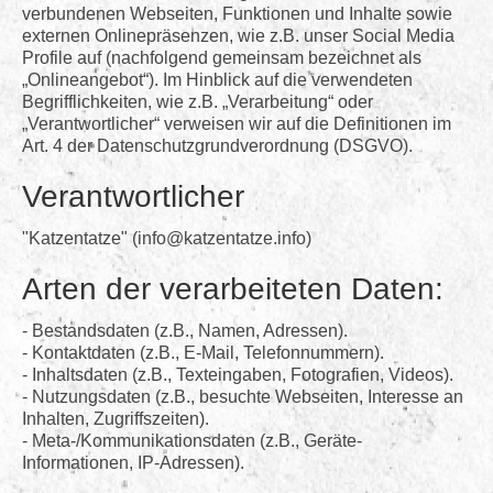
verbundenen Webseiten, Funktionen und Inhalte sowie
Login
externen Onlinepräsenzen, wie z.B. unser Social Media
Profile auf (nachfolgend gemeinsam bezeichnet als
Kontakt
„Onlineangebot“). Im Hinblick auf die verwendeten
Begrifflichkeiten, wie z.B. „Verarbeitung“ oder
„Verantwortlicher“ verweisen wir auf die Definitionen im
Art. 4 der Datenschutzgrundverordnung (DSGVO).
Verantwortlicher
"Katzentatze" (info@katzentatze.info)
Arten der verarbeiteten Daten:
- Bestandsdaten (z.B., Namen, Adressen).
- Kontaktdaten (z.B., E-Mail, Telefonnummern).
- Inhaltsdaten (z.B., Texteingaben, Fotografien, Videos).
- Nutzungsdaten (z.B., besuchte Webseiten, Interesse an
Inhalten, Zugriffszeiten).
- Meta-/Kommunikationsdaten (z.B., Geräte-
Informationen, IP-Adressen).