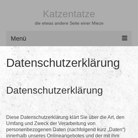
Katzentatze
die etwas andere Seite einer Mieze
Menü
Home
Datenschutzerklärung
Latexgeschichten
Shootings
Datenschutzerklärung
Videos
Über mich
Diese Datenschutzerklärung klärt Sie über die Art, den
Freunde
Umfang und Zweck der Verarbeitung von
personenbezogenen Daten (nachfolgend kurz „Daten“)
Gästebuch
innerhalb unseres Onlineangebotes und der mit ihm