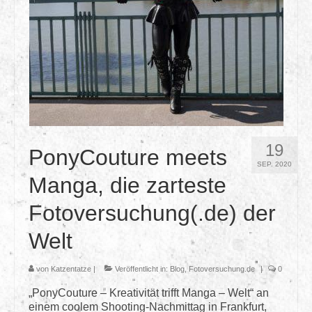
Login
Kontakt
19
PonyCouture meets
SEP. 2020
Manga, die zarteste
Fotoversuchung(.de) der
Welt
von
Katzentatze
|
Veröffentlicht in:
Blog
,
Fotoversuchung.de
|
0
„PonyCouture – Kreativität trifft Manga – Welt“ an
einem coolem Shooting-Nachmittag in Frankfurt,