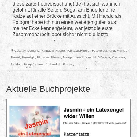
diese zarte Fotoversuchung(.de) hat sich wahrlich
gelohnt, für alle Seiten. Sogar am Ende für eine
Katze auf einer Brücke mit Aussicht. Mit Harald als
Fotograf habe ich nun einen weiteren guten aus
meiner Ecke kennengelernt, war jetzt die erste
Zusammenarbeit, aber sicher nicht die letzte.
Cosplay
,
Demonia
,
Fantastic Rubber
,
FantasticRubber
,
Fotoversuchung
,
Frankfurt
,
Kawaii
,
Kawaiigirl
,
Kigurumi
,
Korsett
,
Manga
,
metall geyer
,
MLF-Design
,
Osthafen
,
Outdoor
,
PonyCouture
,
Rubberdoll
,
Shooting
Aktuelle Buchprojekte