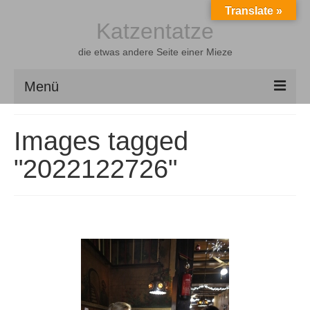
Translate »
Katzentatze
die etwas andere Seite einer Mieze
Menü
Home
Images tagged
Latexgeschichten
"2022122726"
Shootings
Videos
Über mich
Freunde
Gästebuch