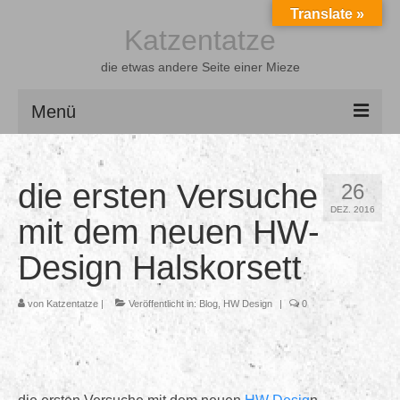
Translate »
Katzentatze
die etwas andere Seite einer Mieze
Menü
Home
die ersten Versuche
26
Latexgeschichten
DEZ. 2016
mit dem neuen HW-
Shootings
Design Halskorsett
Videos
von
Katzentatze
|
Veröffentlicht in:
Blog
,
HW Design
|
0
Über mich
Freunde
Gästebuch