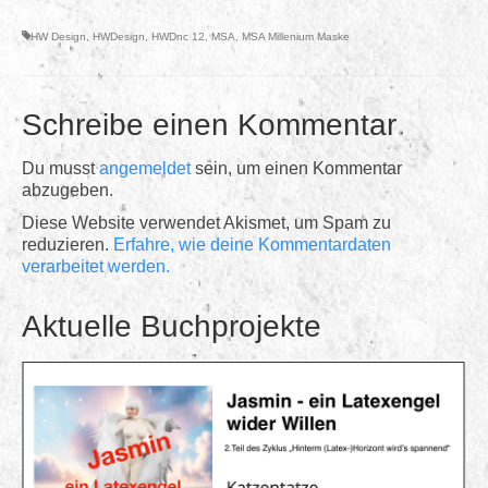
HW Design
,
HWDesign
,
HWDnc 12
,
MSA
,
MSA Millenium Maske
Schreibe einen Kommentar
Du musst
angemeldet
sein, um einen Kommentar
abzugeben.
Diese Website verwendet Akismet, um Spam zu
reduzieren.
Erfahre, wie deine Kommentardaten
verarbeitet werden.
Aktuelle Buchprojekte